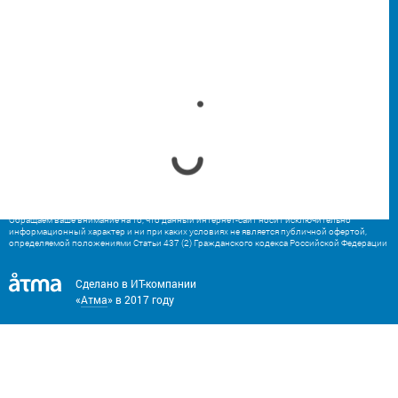
© 2026 «Сантехбыт»
Каталог
Как купить
О компании
Сервисы
Контакты
Пользовательское соглашение
Политика конфиденциальности
Обращаем ваше внимание на то, что данный интернет-сайт носит исключительно
информационный характер и ни при каких условиях не является публичной офертой,
определяемой положениями Статьи 437 (2) Гражданского кодекса Российской Федерации
Сделано в ИТ-компании
«
Атма
» в 2017 году