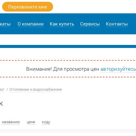
Перезвоните мне
каты
О компании
Как купить
Сервисы
Контакты
Внимание! Для просмотра цен
авторизуйтесь
лог
Отопление и водоснабжение
к
названию
цене
коду