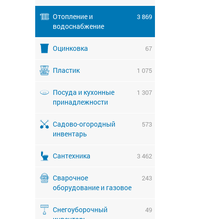
Отопление и
3 869
водоснабжение
Оцинковка
67
Пластик
1 075
Посуда и кухонные
1 307
принадлежности
Садово-огородный
573
инвентарь
Сантехника
3 462
Сварочное
243
оборудование и газовое
Снегоуборочный
49