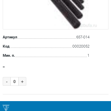
Артикул
657-014
Код
00020052
Мин. п.
1
-
-
+